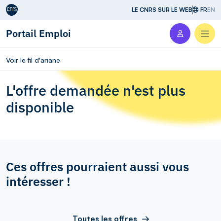
Aller au contenu
LE CNRS SUR LE WEB
FR
EN
Portail Emploi
Men
Voir le fil d'ariane
L'offre demandée n'est plus
disponible
Ces offres pourraient aussi vous
intéresser !
Toutes les offres