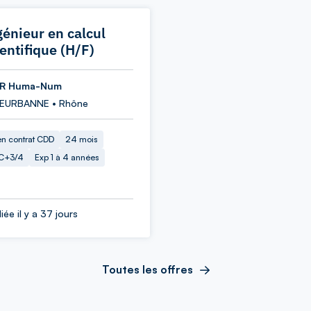
génieur en calcul
ientifique (H/F)
R Huma-Num
LEURBANNE • Rhône
en contrat CDD
24 mois
C+3/4
Exp 1 à 4 années
iée il y a 37 jours
Toutes les offres