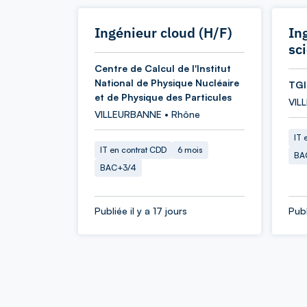
Ingénieur cloud (H/F)
In
sc
Centre de Calcul de l'Institut
National de Physique Nucléaire
TGI
et de Physique des Particules
VIL
VILLEURBANNE • Rhône
IT 
IT en contrat CDD
6 mois
BA
BAC+3/4
Publiée il y a 17 jours
Publ