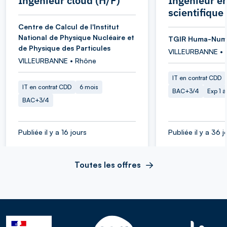
Ingénieur cloud (H/F)
Ingénieur en
scientifique
Centre de Calcul de l'Institut
National de Physique Nucléaire et
TGIR Huma-Num
de Physique des Particules
VILLEURBANNE • 
VILLEURBANNE • Rhône
IT en contrat CDD
IT en contrat CDD
6 mois
BAC+3/4
Exp 1 
BAC+3/4
Publiée il y a 16 jours
Publiée il y a 36 j
Toutes les offres