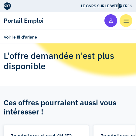
Aller au contenu
LE CNRS SUR LE WEB
FR
EN
Portail Emploi
Men
Voir le fil d'ariane
L'offre demandée n'est plus
disponible
Ces offres pourraient aussi vous
intéresser !