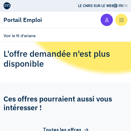
Aller au contenu
LE CNRS SUR LE WEB
FR
EN
Portail Emploi
Men
Voir le fil d'ariane
L'offre demandée n'est plus
disponible
Ces offres pourraient aussi vous
intéresser !
Toutes les offres