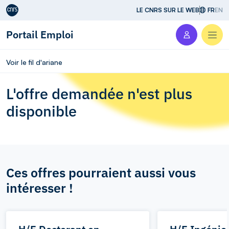
Aller au contenu
LE CNRS SUR LE WEB
FR
EN
Portail Emploi
Men
Voir le fil d'ariane
L'offre demandée n'est plus
disponible
Ces offres pourraient aussi vous
intéresser !