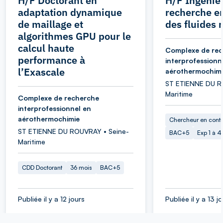
H/F Doctorant en
H/F Ingénie
adaptation dynamique
recherche e
de maillage et
des fluides
algorithmes GPU pour le
calcul haute
Complexe de re
performance à
interprofessionn
l’Exascale
aérothermochim
ST ETIENNE DU R
Maritime
Complexe de recherche
interprofessionnel en
aérothermochimie
Chercheur en cont
ST ETIENNE DU ROUVRAY • Seine-
BAC+5
Exp 1 à 
Maritime
CDD Doctorant
36 mois
BAC+5
Publiée il y a 12 jours
Publiée il y a 13 j