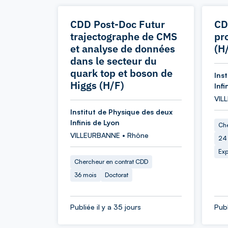
CDD Post-Doc Futur
CD
trajectographe de CMS
pr
et analyse de données
(H
dans le secteur du
quark top et boson de
Ins
Higgs (H/F)
Infi
VIL
Institut de Physique des deux
Infinis de Lyon
Che
VILLEURBANNE • Rhône
24
Exp
Chercheur en contrat CDD
36 mois
Doctorat
Publiée il y a 35 jours
Publ