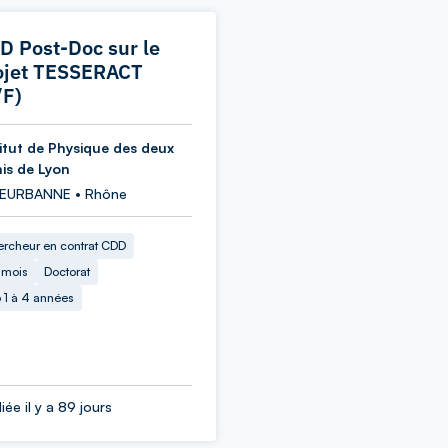
D Post-Doc sur le
ojet TESSERACT
/F)
titut de Physique des deux
nis de Lyon
LEURBANNE • Rhône
rcheur en contrat CDD
 mois
Doctorat
 1 à 4 années
iée il y a 89 jours