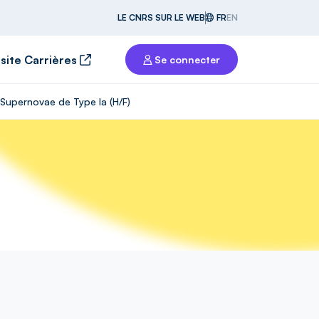
LE CNRS SUR LE WEB
FR
EN
 site Carrières
Se connecter
 Supernovae de Type Ia (H/F)