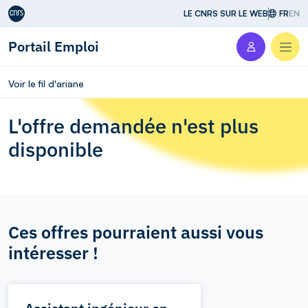
Aller au contenu
LE CNRS SUR LE WEB
FR
EN
Portail Emploi
Men
Voir le fil d'ariane
L'offre demandée n'est plus
disponible
Ces offres pourraient aussi vous
intéresser !