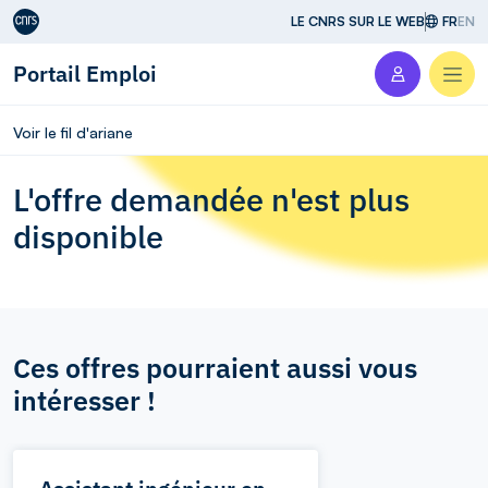
Aller au contenu
LE CNRS SUR LE WEB
FR
EN
Portail Emploi
Men
Voir le fil d'ariane
L'offre demandée n'est plus
disponible
Ces offres pourraient aussi vous
intéresser !