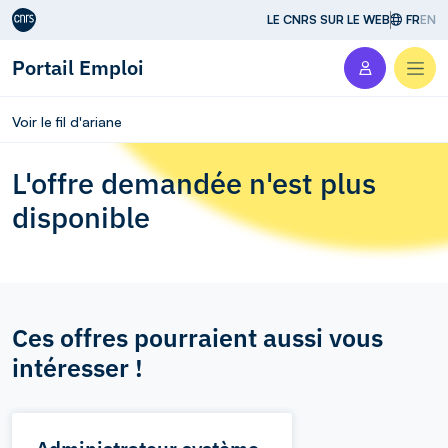
Aller au contenu
LE CNRS SUR LE WEB
FR
EN
Portail Emploi
Men
Voir le fil d'ariane
L'offre demandée n'est plus
disponible
Ces offres pourraient aussi vous
intéresser !