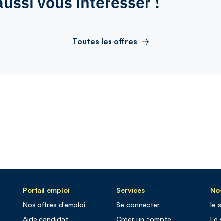
aussi vous intéresser !
Toutes les offres
Portail emploi
Services
Nos
Nos offres d’emploi
Se connecter
le 
Aide candidat
Créer un compte
Le 