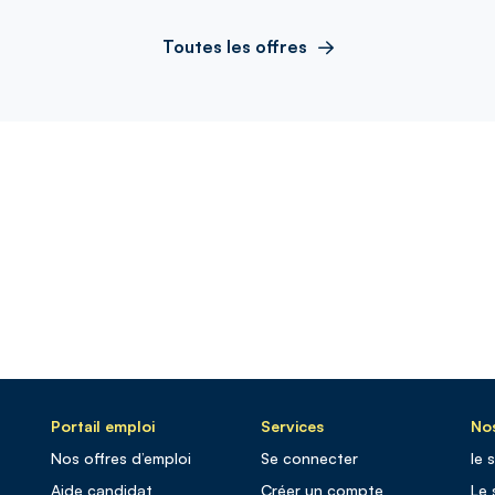
Toutes les offres
Portail emploi
Services
Nos
Nos offres d’emploi
Se connecter
le 
Aide candidat
Créer un compte
Le 