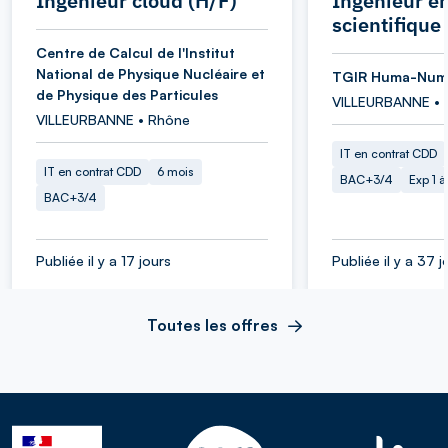
Ingénieur cloud (H/F)
Ingénieur en
scientifique
Centre de Calcul de l'Institut
National de Physique Nucléaire et
TGIR Huma-Num
de Physique des Particules
VILLEURBANNE • 
VILLEURBANNE • Rhône
IT en contrat CDD
IT en contrat CDD
6 mois
BAC+3/4
Exp 1 
BAC+3/4
Publiée il y a 17 jours
Publiée il y a 37 j
Toutes les offres