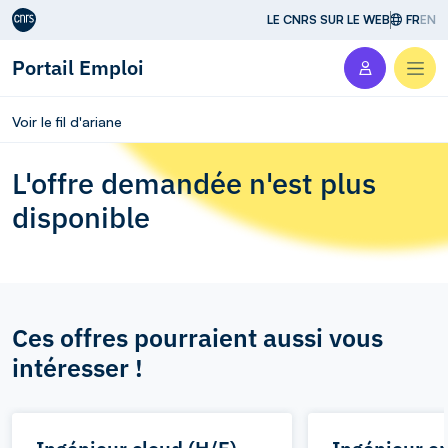
Aller au contenu
LE CNRS SUR LE WEB
FR
EN
Portail Emploi
Men
Voir le fil d'ariane
L'offre demandée n'est plus
disponible
Ces offres pourraient aussi vous
intéresser !