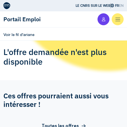
Aller au contenu
LE CNRS SUR LE WEB
FR
EN
Portail Emploi
Men
Voir le fil d'ariane
L'offre demandée n'est plus
disponible
Ces offres pourraient aussi vous
intéresser !
Toutes les offres