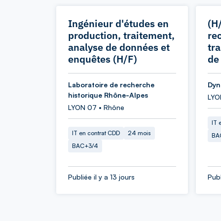
Ingénieur d'études en
(H
production, traitement,
re
analyse de données et
tr
enquêtes (H/F)
de
Laboratoire de recherche
Dyn
historique Rhône-Alpes
LYO
LYON 07 • Rhône
IT 
IT en contrat CDD
24 mois
BA
BAC+3/4
Publiée il y a 13 jours
Publ