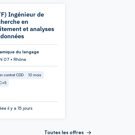
/F) Ingénieur de
cherche en
aitement et analyses
 données
amique du langage
N 07 • Rhône
en contrat CDD
10 mois
C+5
iée il y a 15 jours
Toutes les offres