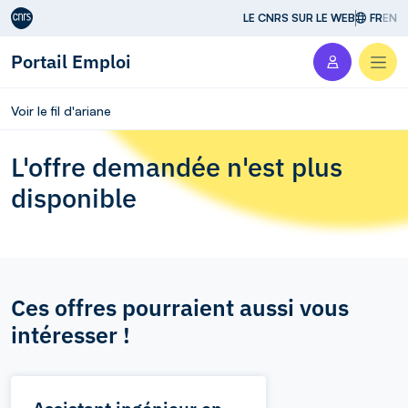
Aller au contenu
LE CNRS SUR LE WEB
FR
EN
Portail Emploi
Men
Voir le fil d'ariane
L'offre demandée n'est plus
disponible
Ces offres pourraient aussi vous
intéresser !