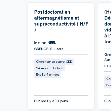
Postdoctorat en
(H
altermagnétisme et
Dé
supraconductivité ( H/F
do
)
vi
à 
fo
Institut NEEL
GRENOBLE • Isère
Gre
Aut
Chercheur en contrat CDD
ST 
24 mois
Doctorat
Exp 1 à 4 années
Che
Doc
Publiée il y a 10 jours
Publ