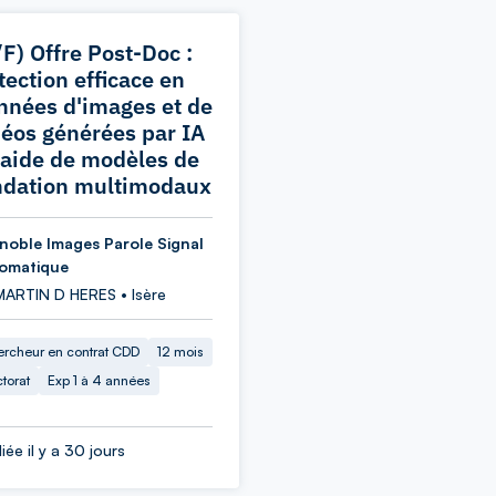
/F) Offre Post-Doc :
tection efficace en
nnées d'images et de
déos générées par IA
l'aide de modèles de
ndation multimodaux
noble Images Parole Signal
omatique
MARTIN D HERES • Isère
rcheur en contrat CDD
12 mois
torat
Exp 1 à 4 années
iée il y a 30 jours