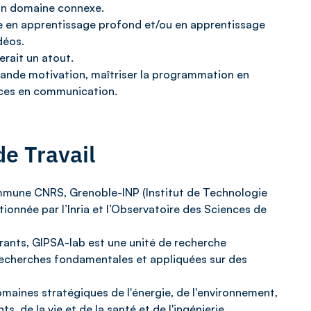
un domaine connexe.
ce en apprentissage profond et/ou en apprentissage
déos.
rait un atout.
grande motivation, maîtriser la programmation en
ces en communication.
e Travail
mmune CNRS, Grenoble-INP (Institut de Technologie
ionnée par l’Inria et l’Observatoire des Sciences de
ants, GIPSA-lab est une unité de recherche
 recherches fondamentales et appliquées sur des
maines stratégiques de l'énergie, de l'environnement,
, de la vie et de la santé et de l'ingénierie