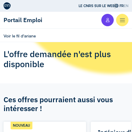
Aller au contenu
LE CNRS SUR LE WEB
FR
EN
Portail Emploi
Men
Voir le fil d'ariane
L'offre demandée n'est plus
disponible
Ces offres pourraient aussi vous
intéresser !
NOUVEAU