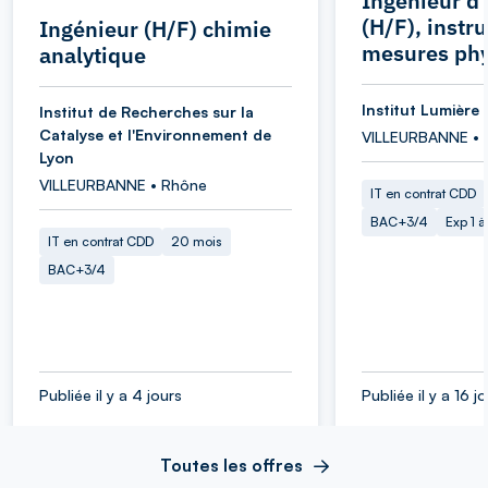
Ingénieur d
(H/F), instr
Ingénieur (H/F) chimie
mesures ph
analytique
Institut Lumière 
Institut de Recherches sur la
Catalyse et l'Environnement de
VILLEURBANNE • 
Lyon
VILLEURBANNE • Rhône
IT en contrat CDD
BAC+3/4
Exp 1 
IT en contrat CDD
20 mois
BAC+3/4
Publiée il y a 4 jours
Publiée il y a 16 j
Toutes les offres