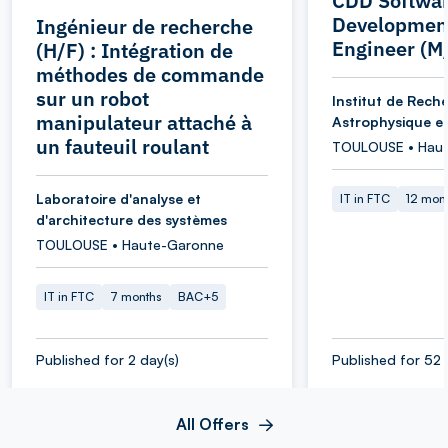
CDD Softwa
Developmen
Ingénieur de recherche
Engineer (M
(H/F) : Intégration de
méthodes de commande
sur un robot
Institut de Rech
manipulateur attaché à
Astrophysique et
un fauteuil roulant
TOULOUSE • Hau
Laboratoire d'analyse et
IT in FTC
12 mon
d'architecture des systèmes
TOULOUSE • Haute-Garonne
IT in FTC
7 months
BAC+5
Published for 2 day(s)
Published for 52 
All Offers