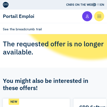
Aller au contenu
CNRS ON THE WEB
FR
EN
Portail Emploi
Men
See the breadcrumb trail
The requested offer is no longer
available.
You might also be interested in
these offers!
NEW