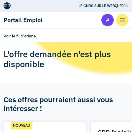
Aller au contenu
LE CNRS SUR LE WEB
FR
EN
Portail Emploi
Men
Voir le fil d'ariane
L'offre demandée n'est plus
disponible
Ces offres pourraient aussi vous
intéresser !
NOUVEAU