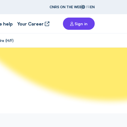
CNRS ON THE WEB
FR
EN
e help
Your Career
Sign in
re (H/F)