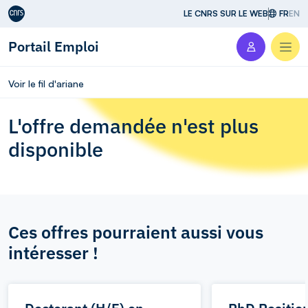
Aller au contenu
LE CNRS SUR LE WEB
FR
EN
Portail Emploi
Men
Voir le fil d'ariane
L'offre demandée n'est plus
disponible
Ces offres pourraient aussi vous
intéresser !