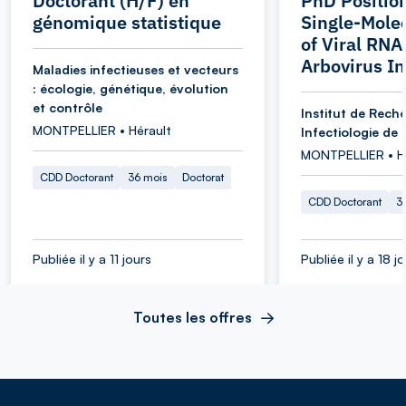
Doctorant (H/F) en
PhD Position
génomique statistique
Single-Mole
of Viral RNA
Arbovirus In
Maladies infectieuses et vecteurs
: écologie, génétique, évolution
et contrôle
Institut de Rech
MONTPELLIER • Hérault
Infectiologie de 
MONTPELLIER • H
CDD Doctorant
36 mois
Doctorat
CDD Doctorant
3
Publiée il y a 11 jours
Publiée il y a 18 j
Toutes les offres