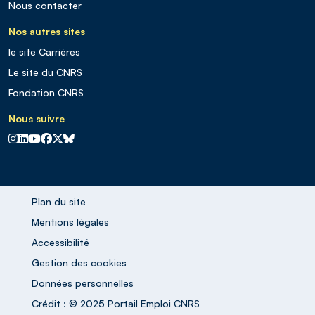
Nous contacter
Nos autres sites
le site Carrières
Le site du CNRS
Fondation CNRS
Nous suivre
CNRS sur Instagram
CNRS sur Linkedin
CNRS sur Youtube
CNRS sur Facebook
CNRS sur X
CNRS sur Blus sky
Plan du site
Mentions légales
Accessibilité
Gestion des cookies
Données personnelles
Crédit : © 2025 Portail Emploi CNRS