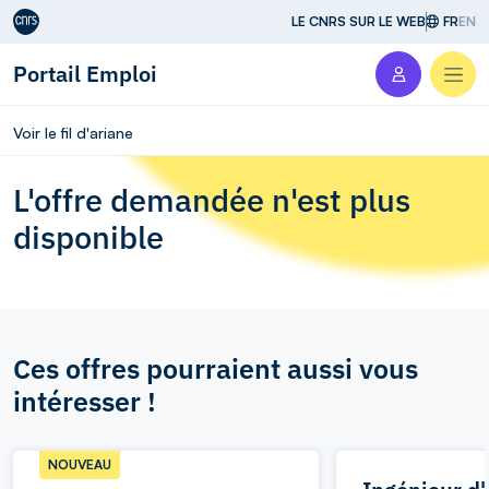
Aller au contenu
LE CNRS SUR LE WEB
FR
EN
Portail Emploi
Men
Voir le fil d'ariane
L'offre demandée n'est plus
disponible
Ces offres pourraient aussi vous
intéresser !
NOUVEAU