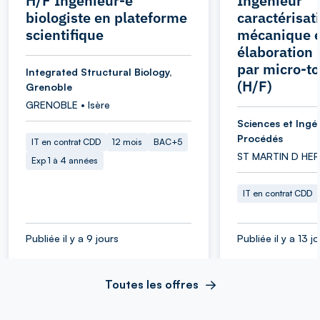
H/F Ingénieur-e
Ingénieur
biologiste en plateforme
caractérisat
scientifique
mécanique e
élaboration
par micro-t
Integrated Structural Biology,
(H/F)
Grenoble
GRENOBLE • Isère
Sciences et Ingén
Procédés
IT en contrat CDD
12 mois
BAC+5
ST MARTIN D HERE
Exp 1 à 4 années
IT en contrat CDD
Publiée il y a 9 jours
Publiée il y a 13 j
Toutes les offres