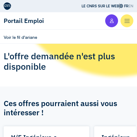
Aller au contenu
LE CNRS SUR LE WEB
FR
EN
Portail Emploi
Men
Voir le fil d'ariane
L'offre demandée n'est plus
disponible
Ces offres pourraient aussi vous
intéresser !