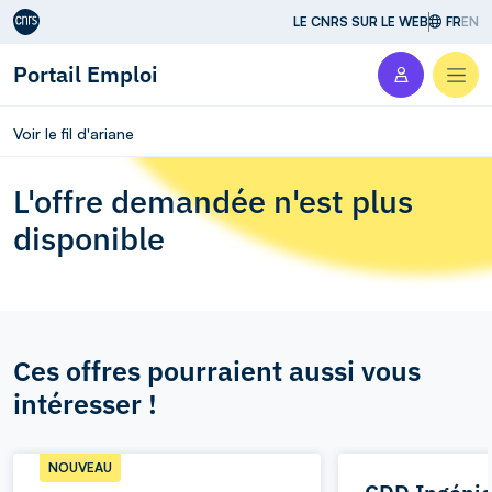
Aller au contenu
LE CNRS SUR LE WEB
FR
EN
Portail Emploi
Men
Voir le fil d'ariane
L'offre demandée n'est plus
disponible
Ces offres pourraient aussi vous
intéresser !
NOUVEAU