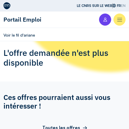
Aller au contenu
LE CNRS SUR LE WEB
FR
EN
Portail Emploi
Men
Voir le fil d'ariane
L'offre demandée n'est plus
disponible
Ces offres pourraient aussi vous
intéresser !
Toutes les offres