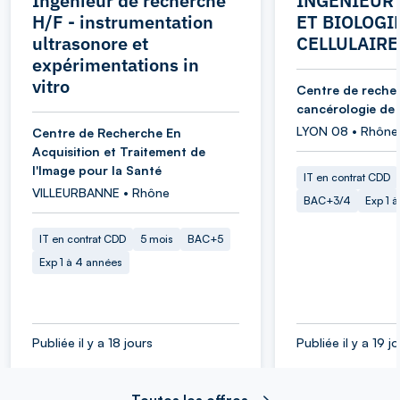
Ingénieur de recherche
INGENIEUR 
H/F - instrumentation
ET BIOLOGI
ultrasonore et
CELLULAIRE
expérimentations in
vitro
Centre de reche
cancérologie de
LYON 08 • Rhône
Centre de Recherche En
Acquisition et Traitement de
l'Image pour la Santé
IT en contrat CDD
VILLEURBANNE • Rhône
BAC+3/4
Exp 1 
IT en contrat CDD
5 mois
BAC+5
Exp 1 à 4 années
Publiée il y a 18 jours
Publiée il y a 19 j
Toutes les offres