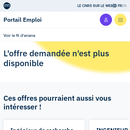
Aller au contenu
LE CNRS SUR LE WEB
FR
EN
Portail Emploi
Men
Voir le fil d'ariane
L'offre demandée n'est plus
disponible
Ces offres pourraient aussi vous
intéresser !