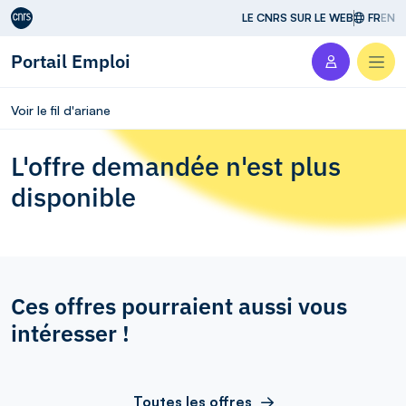
Aller au contenu
LE CNRS SUR LE WEB
FR
EN
Portail Emploi
Men
Voir le fil d'ariane
L'offre demandée n'est plus
disponible
Ces offres pourraient aussi vous
intéresser !
Toutes les offres