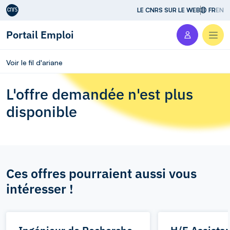
Aller au contenu
LE CNRS SUR LE WEB
FR
EN
Portail Emploi
Men
Voir le fil d'ariane
L'offre demandée n'est plus
disponible
Ces offres pourraient aussi vous
intéresser !