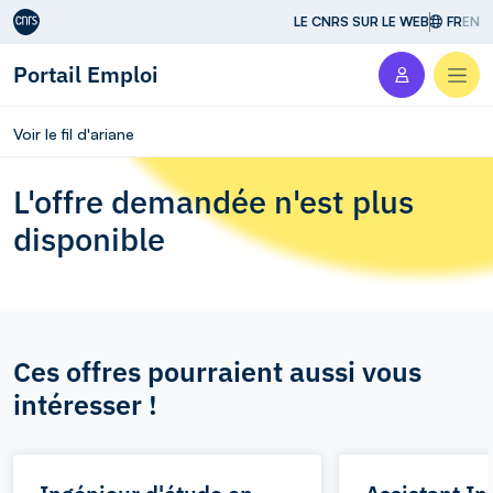
Aller au contenu
LE CNRS SUR LE WEB
FR
EN
Portail Emploi
Men
Voir le fil d'ariane
L'offre demandée n'est plus
disponible
Ces offres pourraient aussi vous
intéresser !