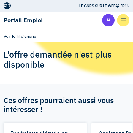
Aller au contenu
LE CNRS SUR LE WEB
FR
EN
Portail Emploi
Men
Voir le fil d'ariane
L'offre demandée n'est plus
disponible
Ces offres pourraient aussi vous
intéresser !