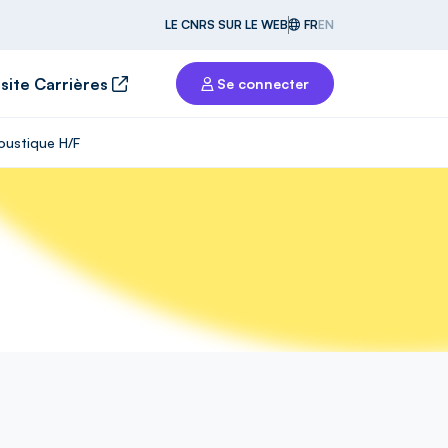
LE CNRS SUR LE WEB
FR
EN
 site Carrières
Se connecter
moustique H/F