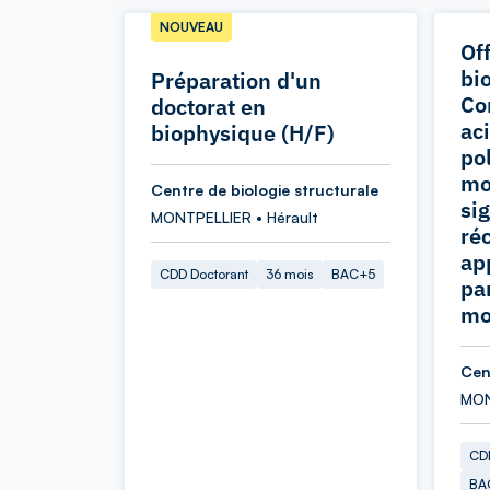
NOUVEAU
Of
bi
Préparation d'un
Co
doctorat en
ac
biophysique (H/F)
po
mo
Centre de biologie structurale
si
MONTPELLIER • Hérault
ré
ap
CDD Doctorant
36 mois
BAC+5
pa
mo
Cen
MON
CDD
BA