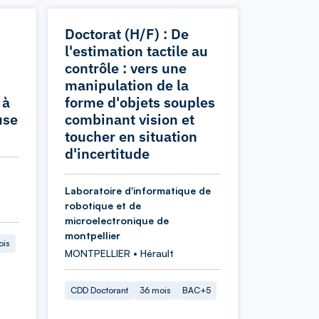
Doctorat (H/F) : De
l'estimation tactile au
contrôle : vers une
manipulation de la
 à
forme d'objets souples
use
combinant vision et
toucher en situation
d'incertitude
Laboratoire d'informatique de
robotique et de
microelectronique de
montpellier
ois
MONTPELLIER • Hérault
CDD Doctorant
36 mois
BAC+5