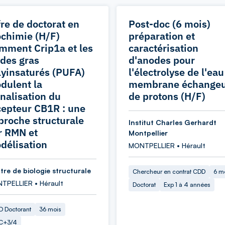
fre de doctorat en
Post-doc (6 mois)
ochimie (H/F)
préparation et
mment Crip1a et les
caractérisation
ides gras
d'anodes pour
lyinsaturés (PUFA)
l'électrolyse de l'eau
dulent la
membrane échange
gnalisation du
de protons (H/F)
cepteur CB1R : une
proche structurale
Institut Charles Gerhardt
r RMN et
Montpellier
délisation
MONTPELLIER • Hérault
tre de biologie structurale
Chercheur en contrat CDD
6 m
TPELLIER • Hérault
Doctorat
Exp 1 à 4 années
 Doctorant
36 mois
C+3/4