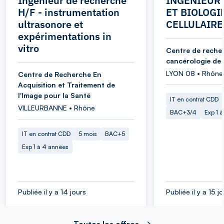
Ingénieur de recherche
INGENIEUR 
H/F - instrumentation
ET BIOLOGI
ultrasonore et
CELLULAIRE
expérimentations in
vitro
Centre de reche
cancérologie de
LYON 08 • Rhône
Centre de Recherche En
Acquisition et Traitement de
l'Image pour la Santé
IT en contrat CDD
VILLEURBANNE • Rhône
BAC+3/4
Exp 1 
IT en contrat CDD
5 mois
BAC+5
Exp 1 à 4 années
Publiée il y a 14 jours
Publiée il y a 15 j
Toutes les offres