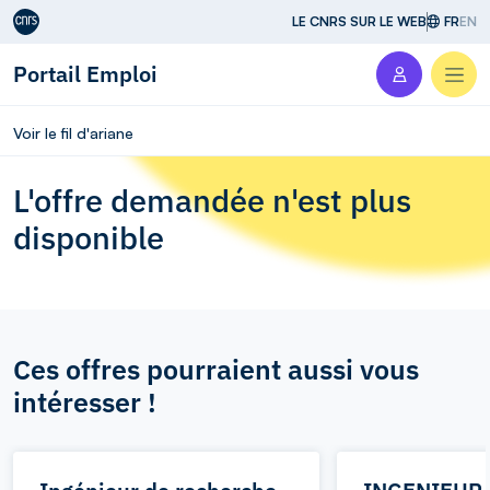
Aller au contenu
LE CNRS SUR LE WEB
FR
EN
Portail Emploi
Men
Voir le fil d'ariane
L'offre demandée n'est plus
disponible
Ces offres pourraient aussi vous
intéresser !