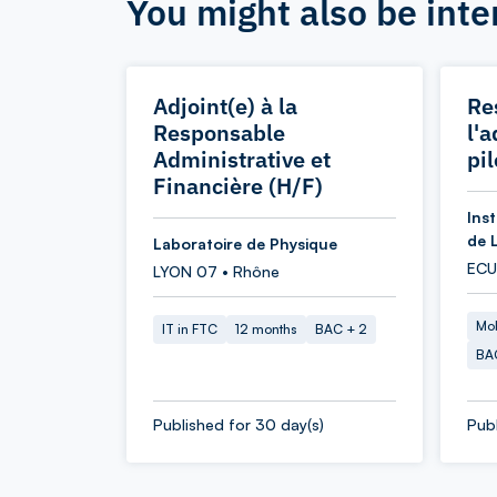
You might also be inte
Adjoint(e) à la
Re
Responsable
l'
Administrative et
pi
Financière (H/F)
Ins
de 
Laboratoire de Physique
ECU
LYON 07 • Rhône
Mob
IT in FTC
12 months
BAC + 2
BA
Published for 30 day(s)
Publ