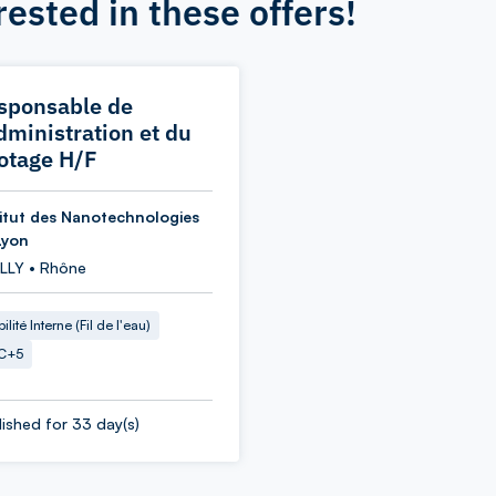
rested in these offers!
sponsable de
administration et du
lotage H/F
titut des Nanotechnologies
Lyon
LLY • Rhône
ilité Interne (Fil de l'eau)
C+5
ished for 33 day(s)