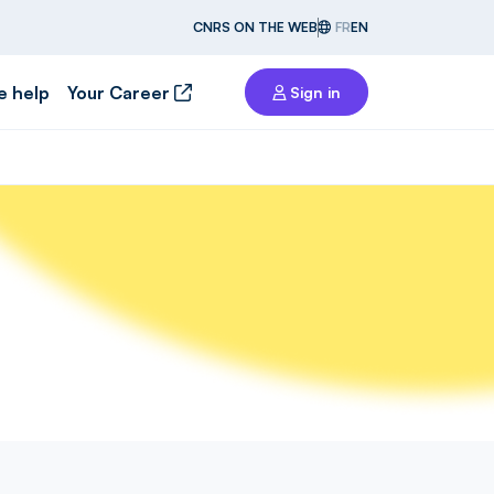
CNRS ON THE WEB
FR
EN
e help
Your Career
Sign in