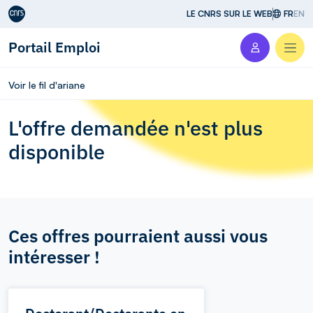
Aller au contenu
LE CNRS SUR LE WEB
FR
EN
Portail Emploi
Men
Voir le fil d'ariane
L'offre demandée n'est plus
disponible
Ces offres pourraient aussi vous
intéresser !