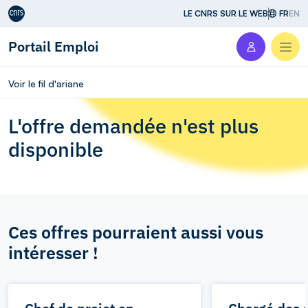
Aller au contenu
LE CNRS SUR LE WEB
FR
EN
Portail Emploi
Men
Voir le fil d'ariane
L'offre demandée n'est plus
disponible
Ces offres pourraient aussi vous
intéresser !