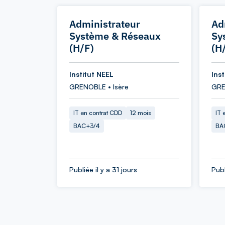
Administrateur
Ad
Système & Réseaux
Sy
(H/F)
(H
Institut NEEL
Ins
GRENOBLE • Isère
GRE
IT en contrat CDD
12 mois
IT 
BAC+3/4
BA
Publiée il y a 31 jours
Publ