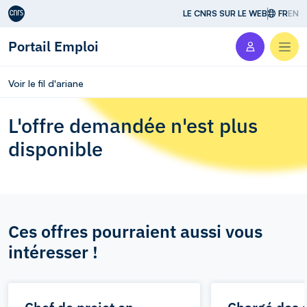
Aller au contenu
LE CNRS SUR LE WEB
FR
EN
Portail Emploi
Men
Voir le fil d'ariane
L'offre demandée n'est plus
disponible
Ces offres pourraient aussi vous
intéresser !