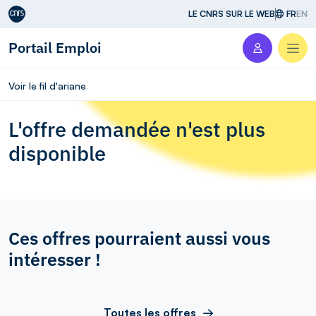
Aller au contenu
LE CNRS SUR LE WEB
FR
EN
Portail Emploi
Men
Voir le fil d'ariane
L'offre demandée n'est plus
disponible
Ces offres pourraient aussi vous
intéresser !
Toutes les offres