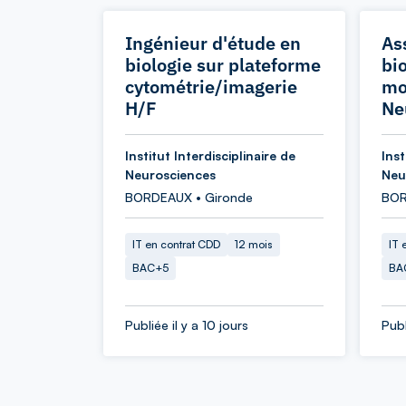
Ingénieur d'étude en
As
biologie sur plateforme
bio
cytométrie/imagerie
mo
H/F
Ne
Institut Interdisciplinaire de
Inst
Neurosciences
Neu
BORDEAUX • Gironde
BOR
IT en contrat CDD
12 mois
IT 
BAC+5
BA
Publiée il y a 10 jours
Publ