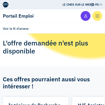
Aller au contenu
LE CNRS SUR LE WEB
FR
EN
Portail Emploi
Men
Voir le fil d'ariane
L'offre demandée n'est plus
disponible
Ces offres pourraient aussi vous
intéresser !