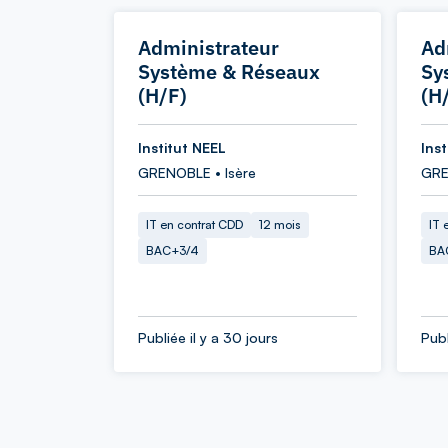
Administrateur
Ad
Système & Réseaux
Sy
(H/F)
(H
Institut NEEL
Ins
GRENOBLE • Isère
GRE
IT en contrat CDD
12 mois
IT 
BAC+3/4
BA
Publiée il y a 30 jours
Publ