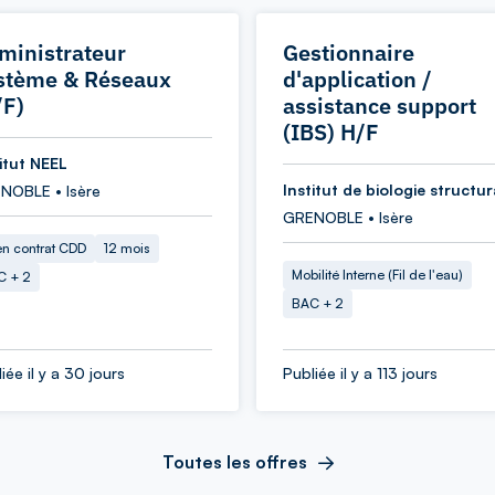
ministrateur
Gestionnaire
stème & Réseaux
d'application /
/F)
assistance support
(IBS) H/F
titut NEEL
Institut de biologie structur
NOBLE • Isère
GRENOBLE • Isère
en contrat CDD
12 mois
Mobilité Interne (Fil de l'eau)
C + 2
BAC + 2
iée il y a 30 jours
Publiée il y a 113 jours
Toutes les offres