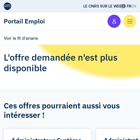
Aller au contenu
LE CNRS SUR LE WEB
FR
EN
Portail Emploi
Men
Voir le fil d'ariane
L'offre demandée n'est plus
disponible
Ces offres pourraient aussi vous
intéresser !