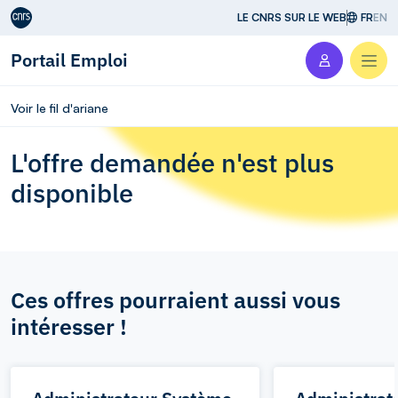
Aller au contenu
LE CNRS SUR LE WEB
FR
EN
Portail Emploi
Men
Voir le fil d'ariane
L'offre demandée n'est plus
disponible
Ces offres pourraient aussi vous
intéresser !