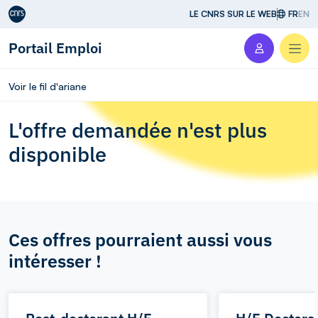
Aller au contenu
LE CNRS SUR LE WEB
FR
EN
Portail Emploi
Men
Voir le fil d'ariane
L'offre demandée n'est plus
disponible
Ces offres pourraient aussi vous
intéresser !