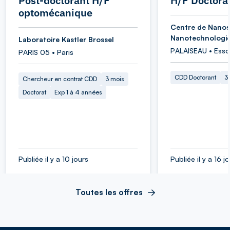
Post-doctorant H/F
H/F Doctora
optomécanique
Centre de Nanos
Nanotechnologi
Laboratoire Kastler Brossel
PALAISEAU • Ess
PARIS 05 • Paris
CDD Doctorant
3
Chercheur en contrat CDD
3 mois
Doctorat
Exp 1 à 4 années
Publiée il y a 10 jours
Publiée il y a 16 j
Toutes les offres