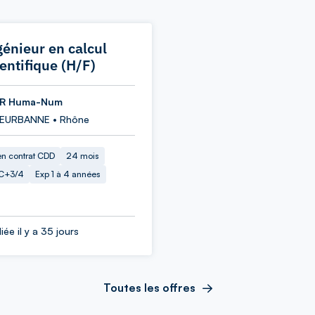
génieur en calcul
ientifique (H/F)
R Huma-Num
LEURBANNE • Rhône
en contrat CDD
24 mois
C+3/4
Exp 1 à 4 années
iée il y a 35 jours
Toutes les offres