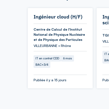
Ingénieur cloud (H/F)
In
sc
Centre de Calcul de l'Institut
National de Physique Nucléaire
TGI
et de Physique des Particules
VIL
VILLEURBANNE • Rhône
IT 
IT en contrat CDD
6 mois
BA
BAC+3/4
Publiée il y a 15 jours
Publ