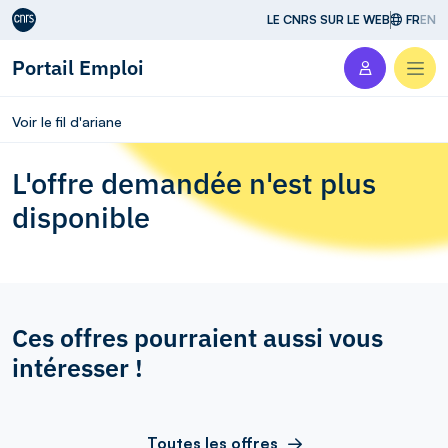
Aller au contenu
LE CNRS SUR LE WEB
FR
EN
Portail Emploi
Men
Voir le fil d'ariane
L'offre demandée n'est plus
disponible
Ces offres pourraient aussi vous
intéresser !
Toutes les offres