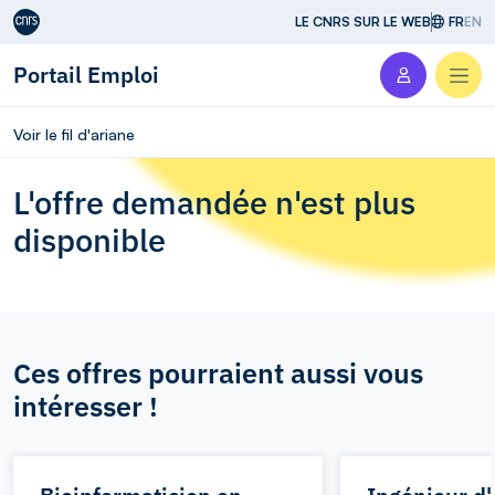
Aller au contenu
LE CNRS SUR LE WEB
FR
EN
Portail Emploi
Men
Voir le fil d'ariane
L'offre demandée n'est plus
disponible
Ces offres pourraient aussi vous
intéresser !