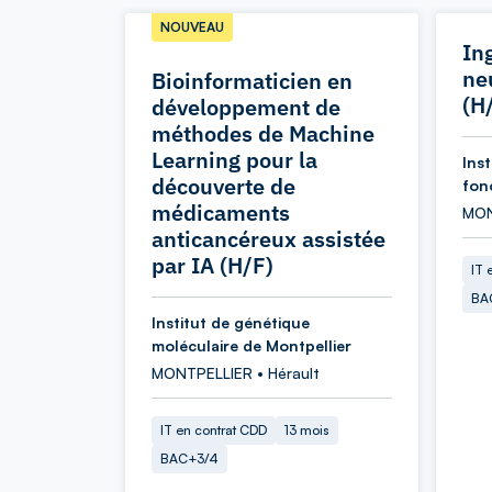
NOUVEAU
In
ne
Bioinformaticien en
(H
développement de
méthodes de Machine
Learning pour la
Ins
découverte de
fon
médicaments
MON
anticancéreux assistée
par IA (H/F)
IT 
BA
Institut de génétique
moléculaire de Montpellier
MONTPELLIER • Hérault
IT en contrat CDD
13 mois
BAC+3/4