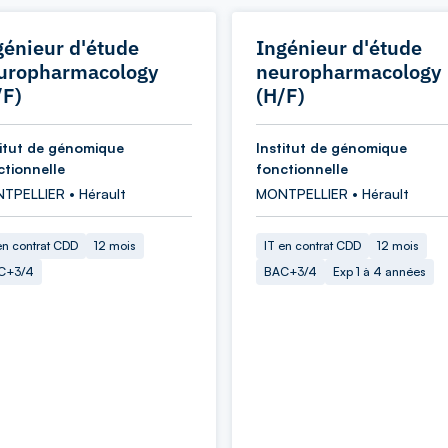
génieur d'étude
Ingénieur d'étude
uropharmacology
neuropharmacology
/F)
(H/F)
titut de génomique
Institut de génomique
ctionnelle
fonctionnelle
TPELLIER • Hérault
MONTPELLIER • Hérault
en contrat CDD
12 mois
IT en contrat CDD
12 mois
C+3/4
BAC+3/4
Exp 1 à 4 années