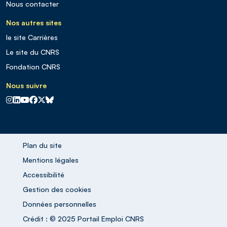
Nous contacter
Nos autres sites
le site Carrières
Le site du CNRS
Fondation CNRS
Nous suivre
CNRS sur Instagram
CNRS sur Linkedin
CNRS sur Youtube
CNRS sur Facebook
CNRS sur X
CNRS sur Blus sky
Plan du site
Mentions légales
Accessibilité
Gestion des cookies
Données personnelles
Crédit : © 2025 Portail Emploi CNRS