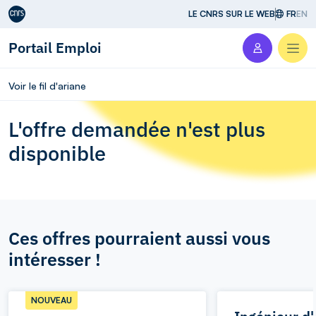
Aller au contenu
LE CNRS SUR LE WEB
FR
EN
Portail Emploi
Men
Voir le fil d'ariane
L'offre demandée n'est plus
disponible
Ces offres pourraient aussi vous
intéresser !
NOUVEAU